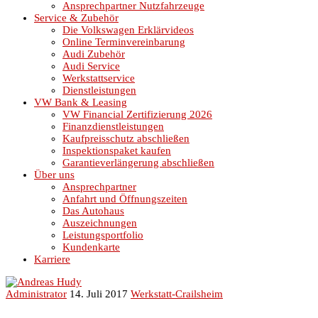
Ansprechpartner Nutzfahrzeuge
Service & Zubehör
Die Volkswagen Erklärvideos
Online Terminvereinbarung
Audi Zubehör
Audi Service
Werkstattservice
Dienstleistungen
VW Bank & Leasing
VW Financial Zertifizierung 2026
Finanzdienstleistungen
Kaufpreisschutz abschließen
Inspektionspaket kaufen
Garantieverlängerung abschließen
Über uns
Ansprechpartner
Anfahrt und Öffnungszeiten
Das Autohaus
Auszeichnungen
Leistungsportfolio
Kundenkarte
Karriere
Administrator
14. Juli 2017
Werkstatt-Crailsheim