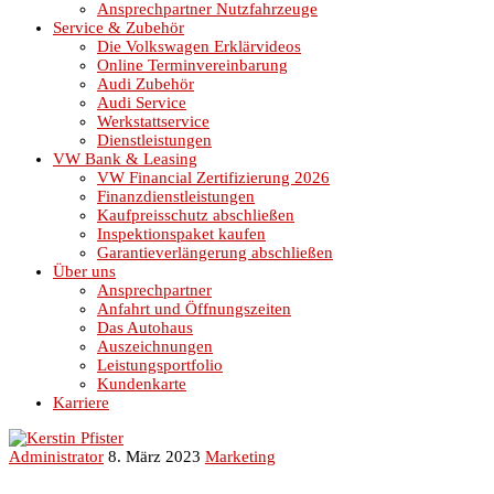
Ansprechpartner Nutzfahrzeuge
Service & Zubehör
Die Volkswagen Erklärvideos
Online Terminvereinbarung
Audi Zubehör
Audi Service
Werkstattservice
Dienstleistungen
VW Bank & Leasing
VW Financial Zertifizierung 2026
Finanzdienstleistungen
Kaufpreisschutz abschließen
Inspektionspaket kaufen
Garantieverlängerung abschließen
Über uns
Ansprechpartner
Anfahrt und Öffnungszeiten
Das Autohaus
Auszeichnungen
Leistungsportfolio
Kundenkarte
Karriere
Administrator
8. März 2023
Marketing