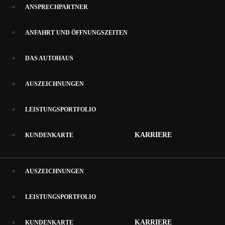
ANSPRECHPARTNER
April 2025
INSPEKTIONSPAKET KAUFEN
März 2025
ANFAHRT UND ÖFFNUNGSZEITEN
Juli 2024
GARANTIEVERLÄNGERUNG ABSCHLIESSEN
Januar 2024
DAS AUTOHAUS
August 2023
ÜBER UNS
Juni 2023
AUSZEICHNUNGEN
März 2023
ANSPRECHPARTNER
Januar 2023
LEISTUNGSPORTFOLIO
Januar 2022
ANFAHRT UND ÖFFNUNGSZEITEN
Juli 2021
KARRIERE
KUNDENKARTE
Februar 2019
DAS AUTOHAUS
Juli 2017
Mai 2016
AUSZEICHNUNGEN
Februar 2015
September 2014
LEISTUNGSPORTFOLIO
KARRIERE
KUNDENKARTE