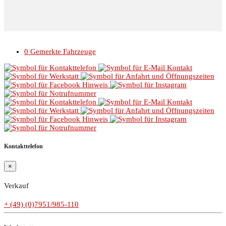
© 2026 Autohaus Linke //
Impressum
//
Datenschutz
0
Gemerkte Fahrzeuge
Kontakttelefon
×
Verkauf
+ (49) (0)7951/985-110