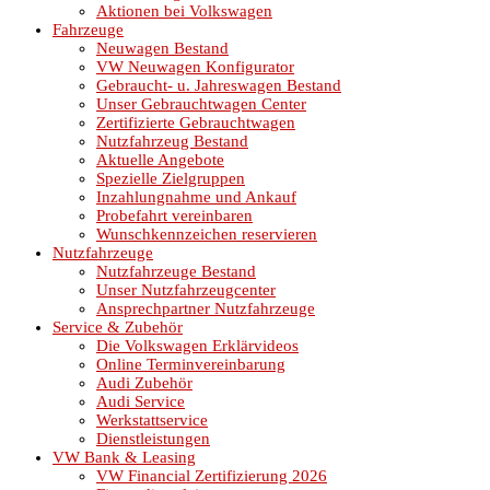
Aktionen bei Volkswagen
Fahrzeuge
Neuwagen Bestand
VW Neuwagen Konfigurator
Gebraucht- u. Jahreswagen Bestand
Unser Gebrauchtwagen Center
Zertifizierte Gebrauchtwagen
Nutzfahrzeug Bestand
Aktuelle Angebote
Spezielle Zielgruppen
Inzahlungnahme und Ankauf
Probefahrt vereinbaren
Wunschkennzeichen reservieren
Nutzfahrzeuge
Nutzfahrzeuge Bestand
Unser Nutzfahrzeugcenter
Ansprechpartner Nutzfahrzeuge
Service & Zubehör
Die Volkswagen Erklärvideos
Online Terminvereinbarung
Audi Zubehör
Audi Service
Werkstattservice
Dienstleistungen
VW Bank & Leasing
VW Financial Zertifizierung 2026