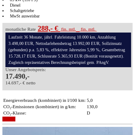
Diesel
Schaltgetriebe
MwSt ausweisbar
288,- €
monatliche Rate
fin. mtl.
fin. mtl.
Laufzeit 36 Monate, jährl. Fahrleistung 10.000 km, Anzahlung
3.498,00 EUR, Nettodarlehensbetrag 13.992,00 EUR, Sollzinssatz
(gebunden) p.a. 5,83 %, effektiver Jahreszins 5,99 %, Gesamtbetrag
15.728,17 EUR, Schlussrate 5.365,93 EUR (Bonität vorausgesetzt).
Zugleich repräsentatives Berechnungsbeispiel gem. PAngV.
Unser Angebotspreis:
17.490,-
14.697,- € netto
Energieverbrauch (kombiniert) in l/100 km:
5,0
CO₂-Emissionen (kombiniert) in g/km:
130,0
CO₂-Klasse:
D
Details