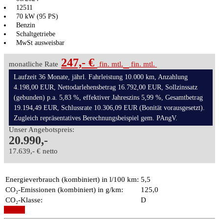
12511
70 kW (95 PS)
Benzin
Schaltgetriebe
MwSt ausweisbar
247,- €
monatliche Rate
fin. mtl.
fin. mtl.
Laufzeit 36 Monate, jährl. Fahrleistung 10.000 km, Anzahlung
4.198,00 EUR, Nettodarlehensbetrag 16.792,00 EUR, Sollzinssatz
(gebunden) p.a. 5,83 %, effektiver Jahreszins 5,99 %, Gesamtbetrag
19.194,49 EUR, Schlussrate 10.306,09 EUR (Bonität vorausgesetzt).
Zugleich repräsentatives Berechnungsbeispiel gem. PAngV.
Unser Angebotspreis:
20.990,-
17.639,- € netto
Energieverbrauch (kombiniert) in l/100 km:
5,5
CO₂-Emissionen (kombiniert) in g/km:
125,0
CO₂-Klasse:
D
Details