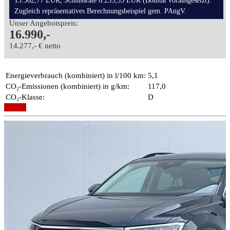
15.362,77 EUR, Schlussrate 6.235,33 EUR (Bonität vorausgesetzt).
Zugleich repräsentatives Berechnungsbeispiel gem. PAngV.
Unser Angebotspreis:
16.990,-
14.277,- € netto
Energieverbrauch (kombiniert) in l/100 km:
5,1
CO₂-Emissionen (kombiniert) in g/km:
117,0
CO₂-Klasse:
D
Details