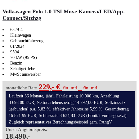
Volkswagen Polo 1.0 TSI Move Kamera/LED/App-
Connect/Sitzhzg
6529-4
Kleinwagen
Gebrauchtfahrzeug
01/2024
9504
70 kW (95 PS)
Benzin
Schaltgetriebe
MwSt ausweisbar
229,- €
monatliche Rate
fin. mtl.
fin. mtl.
Laufzeit 36 Monate, jährl. Fahrleistung 10.000 km, Anzahlung
3.698,00 EUR, Nettodarlehensbetrag 14.792,00 EUR, Sollzinssatz
(gebunden) p.a. 5,83 %, effektiver Jahreszins 5,99 %, Gesamtbetrag
16.871,99 EUR, Schlussrate 8.634,83 EUR (Bonität vorausgesetzt).
Zugleich repräsentatives Berechnungsbeispiel gem. PAngV.
Unser Angebotspreis:
18.490,-