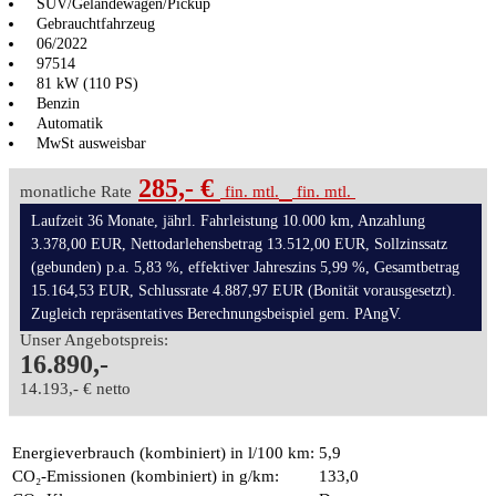
SUV/Geländewagen/Pickup
Gebrauchtfahrzeug
06/2022
97514
81 kW (110 PS)
Benzin
Automatik
MwSt ausweisbar
285,- €
monatliche Rate
fin. mtl.
fin. mtl.
Laufzeit 36 Monate, jährl. Fahrleistung 10.000 km, Anzahlung
3.378,00 EUR, Nettodarlehensbetrag 13.512,00 EUR, Sollzinssatz
(gebunden) p.a. 5,83 %, effektiver Jahreszins 5,99 %, Gesamtbetrag
15.164,53 EUR, Schlussrate 4.887,97 EUR (Bonität vorausgesetzt).
Zugleich repräsentatives Berechnungsbeispiel gem. PAngV.
Unser Angebotspreis:
16.890,-
14.193,- € netto
Energieverbrauch (kombiniert) in l/100 km:
5,9
CO₂-Emissionen (kombiniert) in g/km:
133,0