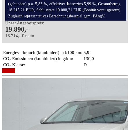
(gebunden) p.a. 5,83 %, effektiver Jahreszins 5,99 %, Gesamtbetrag
18.215,21 EUR, Schlussrate 10.088,21 EUR (Bonität vorausgesetzt).
Zugleich repräsentatives Berechnungsbeispiel gem. PAngV.
Unser Angebotspreis:
19.890,-
16.714,- € netto
Energieverbrauch (kombiniert) in l/100 km:
5,9
CO₂-Emissionen (kombiniert) in g/km:
130,0
CO₂-Klasse:
D
Details