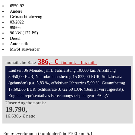
6550-92
Andere
Gebrauchtfahrzeug
03/2022
99866
90 kW (122 PS)
Diesel
Automatik
MwSt ausweisbar
386,- €
monatliche Rate
fin. mtl.
fin. mtl.
Laufzeit 36 Monate, jährl. Fahrleistung 10.000 km, Anzahlung
3.958,00 EUR, Nettodarlehensbetrag 15.832,00 EUR, Sollzinssatz
(gebunden) p.a. 5,83 %, effektiver Jahreszins 5,99 %, Gesamtbetrag
17.602,66 EUR, Schlussrate 3.722,50 EUR (Bonität vorausgesetzt).
Zugleich repräsentatives Berechnungsbeispiel gem. PAngV.
Unser Angebotspreis:
19.790,-
16.630,- € netto
Energieverbrauch (kombiniert) in l/100 km:
5,1