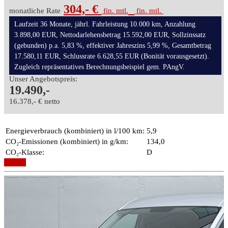
304,- €
monatliche Rate
fin. mtl.
fin. mtl.
Laufzeit 36 Monate, jährl. Fahrleistung 10.000 km, Anzahlung
3.898,00 EUR, Nettodarlehensbetrag 15.592,00 EUR, Sollzinssatz
(gebunden) p.a. 5,83 %, effektiver Jahreszins 5,99 %, Gesamtbetrag
17.580,11 EUR, Schlussrate 6.628,55 EUR (Bonität vorausgesetzt).
Zugleich repräsentatives Berechnungsbeispiel gem. PAngV.
Unser Angebotspreis:
19.490,-
16.378,- € netto
Energieverbrauch (kombiniert) in l/100 km:
5,9
CO₂-Emissionen (kombiniert) in g/km:
134,0
CO₂-Klasse:
D
Details