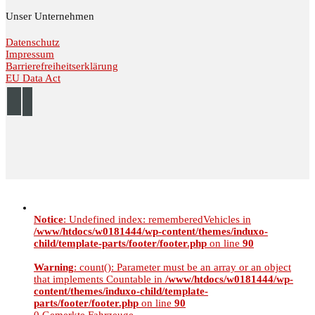
Unser Unternehmen
Datenschutz
Impressum
Barrierefreiheitserklärung
EU Data Act
© 2026 Autohaus Linke //
Impressum
//
Datenschutz
Notice
: Undefined index: rememberedVehicles in
/www/htdocs/w0181444/wp-content/themes/induxo-
child/template-parts/footer/footer.php
on line
90
Warning
: count(): Parameter must be an array or an object
that implements Countable in
/www/htdocs/w0181444/wp-
content/themes/induxo-child/template-
parts/footer/footer.php
on line
90
0
Gemerkte Fahrzeuge