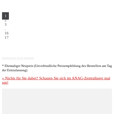
1
2
3
.
16
17
Direktlink für Suche generieren
* Ehemaliger Neupreis (Unverbindliche Preisempfehlung des Herstellers am Tag
der Erstzulassung)
» Nichts für Sie dabei? Schauen Sie sich im ANAG-Zentrallager mal
um!