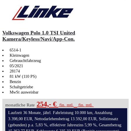
Volkswagen Polo 1.0 TSI United
Kamera/Keyless/Navi/App-Con.
6514-1
Kleinwagen
Gebrauchtfahrzeug
05/2021
28174
81 kW (110 PS)
Benzin
Schaltgetriebe
MwSt ausweisbar
254,- €
monatliche Rate
fin. mtl.
fin. mtl.
Laufzeit 36 Monate, jährl. Fahrleistung 10.000 km, Anzahlung
3.398,00 EUR, Nettodarlehensbetrag 13.592,00 EUR, Sollzinssatz
(gebunden) p.a. 5,83 %, effektiver Jahreszins 5,99 %, Gesamtbetrag