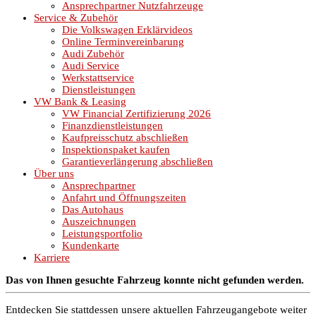
Ansprechpartner Nutzfahrzeuge
Service & Zubehör
Die Volkswagen Erklärvideos
Online Terminvereinbarung
Audi Zubehör
Audi Service
Werkstattservice
Dienstleistungen
VW Bank & Leasing
VW Financial Zertifizierung 2026
Finanzdienstleistungen
Kaufpreisschutz abschließen
Inspektionspaket kaufen
Garantieverlängerung abschließen
Über uns
Ansprechpartner
Anfahrt und Öffnungszeiten
Das Autohaus
Auszeichnungen
Leistungsportfolio
Kundenkarte
Karriere
Das von Ihnen gesuchte Fahrzeug konnte nicht gefunden werden.
Entdecken Sie stattdessen unsere aktuellen Fahrzeugangebote weiter