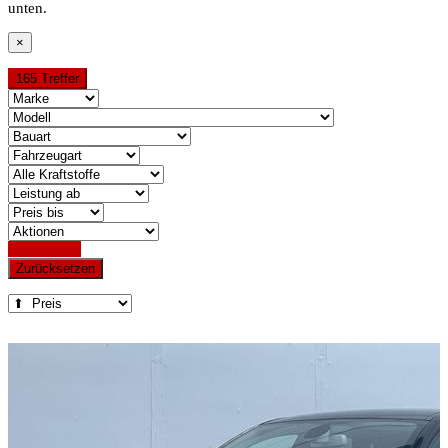
unten.
×
165 Treffer
Detailsuche
Zurücksetzen