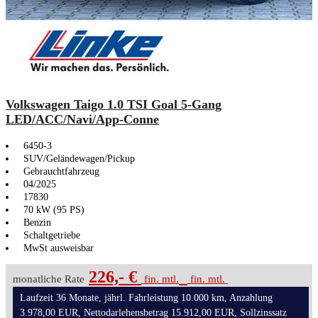
Volkswagen Taigo 1.0 TSI Goal 5-Gang
LED/ACC/Navi/App-Conne
6450-3
SUV/Geländewagen/Pickup
Gebrauchtfahrzeug
04/2025
17830
70 kW (95 PS)
Benzin
Schaltgetriebe
MwSt ausweisbar
226,- €
monatliche Rate
fin. mtl.
fin. mtl.
Laufzeit 36 Monate, jährl. Fahrleistung 10.000 km, Anzahlung
3.978,00 EUR, Nettodarlehensbetrag 15.912,00 EUR, Sollzinssatz