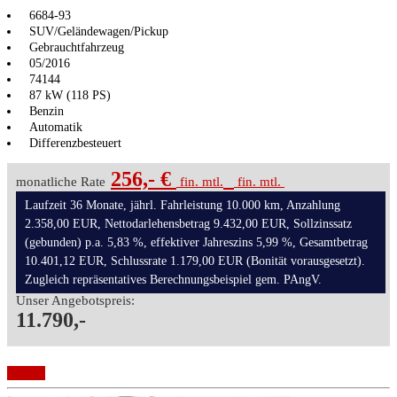
6684-93
SUV/Geländewagen/Pickup
Gebrauchtfahrzeug
05/2016
74144
87 kW (118 PS)
Benzin
Automatik
Differenzbesteuert
256,- €
monatliche Rate
fin. mtl.
fin. mtl.
Laufzeit 36 Monate, jährl. Fahrleistung 10.000 km, Anzahlung
2.358,00 EUR, Nettodarlehensbetrag 9.432,00 EUR, Sollzinssatz
(gebunden) p.a. 5,83 %, effektiver Jahreszins 5,99 %, Gesamtbetrag
10.401,12 EUR, Schlussrate 1.179,00 EUR (Bonität vorausgesetzt).
Zugleich repräsentatives Berechnungsbeispiel gem. PAngV.
Unser Angebotspreis:
11.790,-
Details