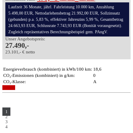
Laufzeit 36 Monate, jährl. Fahrleistung 10.000 km, Anzahlung
5.498,00 EUR, Nettodarlehensbetrag 21.992,00 EUR, Sollzinssatz
(gebunden) p.a. 5,83 %, effektiver Jahreszins 5,99 %, Gesamtbetrag
24.663,93 EUR, Schlussrate 7.743,93 EUR (Bonität vorausgesetzt).
Zugleich repräsentatives Berechnungsbeispiel gem. PAngV.
Unser Angebotspreis:
27.490,-
23.101,- € netto
Energieverbrauch (kombiniert) in kWh/100 km:
18,6
CO₂-Emissionen (kombiniert) in g/km:
0
CO₂-Klasse:
A
Details
1
2
3
4