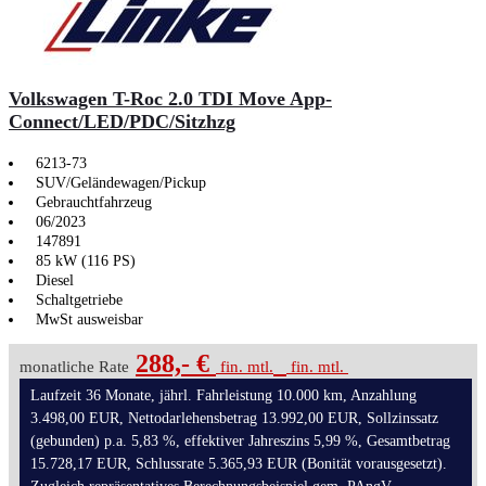
Volkswagen T-Roc 2.0 TDI Move App-
Connect/LED/PDC/Sitzhzg
6213-73
SUV/Geländewagen/Pickup
Gebrauchtfahrzeug
06/2023
147891
85 kW (116 PS)
Diesel
Schaltgetriebe
MwSt ausweisbar
288,- €
monatliche Rate
fin. mtl.
fin. mtl.
Laufzeit 36 Monate, jährl. Fahrleistung 10.000 km, Anzahlung
3.498,00 EUR, Nettodarlehensbetrag 13.992,00 EUR, Sollzinssatz
(gebunden) p.a. 5,83 %, effektiver Jahreszins 5,99 %, Gesamtbetrag
15.728,17 EUR, Schlussrate 5.365,93 EUR (Bonität vorausgesetzt).