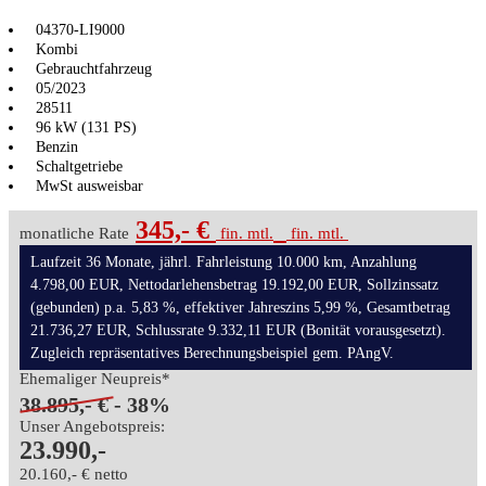
04370-LI9000
Kombi
Gebrauchtfahrzeug
05/2023
28511
96 kW (131 PS)
Benzin
Schaltgetriebe
MwSt ausweisbar
345,- €
monatliche Rate
fin. mtl.
fin. mtl.
Laufzeit 36 Monate, jährl. Fahrleistung 10.000 km, Anzahlung
4.798,00 EUR, Nettodarlehensbetrag 19.192,00 EUR, Sollzinssatz
(gebunden) p.a. 5,83 %, effektiver Jahreszins 5,99 %, Gesamtbetrag
21.736,27 EUR, Schlussrate 9.332,11 EUR (Bonität vorausgesetzt).
Zugleich repräsentatives Berechnungsbeispiel gem. PAngV.
Ehemaliger Neupreis*
38.895,- €
- 38%
Unser Angebotspreis:
23.990,-
20.160,- € netto