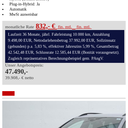
Plug-in-Hybrid: Ja
Automatik
MwSt ausweisbar
832,- €
monatliche Rate
fin. mtl.
fin. mtl.
Laufzeit 36 Monate, jährl. Fahrleistung 10.000 km, Anzahlung
9.498,00 EUR, Nettodarlehensbetrag 37.992,00 EUR, Sollzinssatz
(gebunden) p.a. 5,83 %, effektiver Jahreszins 5,99 %, Gesamtbetrag
42.542,48 EUR, Schlussrate 12.585,44 EUR (Bonität vorausgesetzt).
Zugleich repräsentatives Berechnungsbeispiel gem. PAngV.
Unser Angebotspreis:
47.490,-
39.908,- € netto
Details