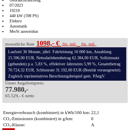
Gebrauchtfahrzeug
07/2023
19210
440 kW (598 PS)
Elektro
Automatik
MwSt ausweisbar
1098,- €
monatliche Rate
fin. mtl.
fin. mtl.
Laufzeit 36 Monate, jährl. Fahrleistung 10.000 km, Anzahlung
15.596,00 EUR, Nettodarlehensbetrag 62.384,00 EUR, Sollzinssatz
(gebunden) p.a. 5,83 %, effektiver Jahreszins 5,99 %, Gesamtbetrag
70.724,32 EUR, Schlussrate 31.192,00 EUR (Bonität vorausgesetzt).
Zugleich repräsentatives Berechnungsbeispiel gem. PAngV.
Unser Angebotspreis:
77.980,-
65.529,- € netto
Energieverbrauch (kombiniert) in kWh/100 km:
22,1
CO₂-Emissionen (kombiniert) in g/km:
0
CO₂-Klasse:
A