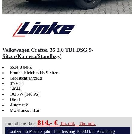
Volkswagen Crafter 35 2.0 TDI DSG 9-
Sitzer/Kamera/Standhzg/
6534-84NFZ
Kombi, Kleinbus bis 9 Sitze
Gebrauchtfahrzeug
07/2023
14044
103 kW (140 PS)
Diesel
Automatik
MwSt ausweisbar
814,- €
monatliche Rate
fin. mtl.
fin. mtl.
Laufzeit 36 Monate, jährl. Fahrleistung 10.000 km, Anzahlung