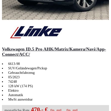
Volkswagen ID.5 Pro AHK/Matrix/Kamera/Navi/App-
Connect/ACC/
6613-98
SUV/Geländewagen/Pickup
Gebrauchtfahrzeug
05/2023
74248
128 kW (174 PS)
Elektro
Automatik
MwSt ausweisbar
470,- €
monatliche Rate
fin. mtl.
fin. mtl.