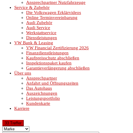
Ansprechpartner Nutzfahrzeuge
Service & Zubehör
Die Volkswagen Erklärvideos
Online Terminvereinbarung
Audi Zubehör
Audi Service
Werkstattservice
Dienstleistungen
VW Bank & Leasing
VW Financial Zertifizierung 2026
Finanzdienstleistungen
Kaufpreisschutz abschließen
Inspektionspaket kaufen
Garantieverlängerung abschließen
Über uns
Ansprechpartner
Anfahrt und Öffnungszeiten
Das Autohaus
Auszeichnungen
Leistungsportfolio
Kundenkarte
Karriere
33 Treffer