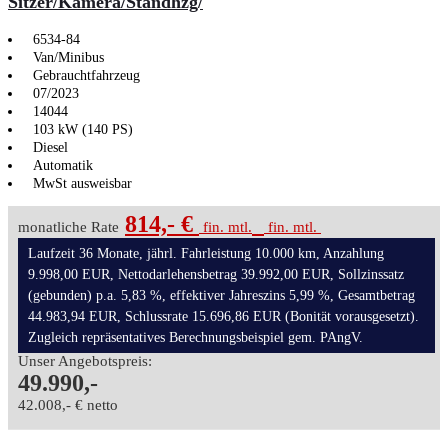
Sitzer/Kamera/Standhzg/
6534-84
Van/Minibus
Gebrauchtfahrzeug
07/2023
14044
103 kW (140 PS)
Diesel
Automatik
MwSt ausweisbar
814,- €
monatliche Rate
fin. mtl.
fin. mtl.
Laufzeit 36 Monate, jährl. Fahrleistung 10.000 km, Anzahlung
9.998,00 EUR, Nettodarlehensbetrag 39.992,00 EUR, Sollzinssatz
(gebunden) p.a. 5,83 %, effektiver Jahreszins 5,99 %, Gesamtbetrag
44.983,94 EUR, Schlussrate 15.696,86 EUR (Bonität vorausgesetzt).
Zugleich repräsentatives Berechnungsbeispiel gem. PAngV.
Unser Angebotspreis:
49.990,-
42.008,- € netto