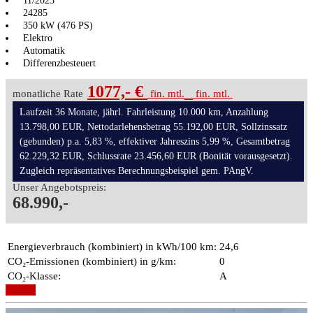
11/2023
24285
350 kW (476 PS)
Elektro
Automatik
Differenzbesteuert
1077,- €
monatliche Rate
fin. mtl.
fin. mtl.
Laufzeit 36 Monate, jährl. Fahrleistung 10.000 km, Anzahlung
13.798,00 EUR, Nettodarlehensbetrag 55.192,00 EUR, Sollzinssatz
(gebunden) p.a. 5,83 %, effektiver Jahreszins 5,99 %, Gesamtbetrag
62.229,32 EUR, Schlussrate 23.456,60 EUR (Bonität vorausgesetzt).
Zugleich repräsentatives Berechnungsbeispiel gem. PAngV.
Unser Angebotspreis:
68.990,-
Energieverbrauch (kombiniert) in kWh/100 km:
24,6
CO₂-Emissionen (kombiniert) in g/km:
0
CO₂-Klasse:
A
Details