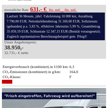
631,- €
monatliche Rate
fin. mtl.
fin. mtl.
Laufzeit 36 Monate, jährl. Fahrleistung 10.000 km, Anzahlung
7.790,00 EUR, Nettodarlehensbetrag 31.160,00 EUR, Sollzinssatz
(gebunden) p.a. 5,83 %, effektiver Jahreszins 5,99 %, Gesamtbetrag
35.059,19 EUR, Schlussrate 12.347,15 EUR (Bonität vorausgesetzt).
Zugleich repräsentatives Berechnungsbeispiel gem. PAngV.
Unser Angebotspreis:
38.950,-
32.731,- € netto
Energieverbrauch (kombiniert) in l/100 km:
6,3
CO₂-Emissionen (kombiniert) in g/km:
164,0
CO₂-Klasse:
F
Details