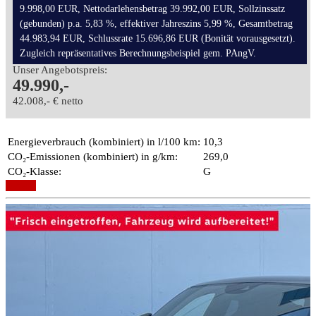
9.998,00 EUR, Nettodarlehensbetrag 39.992,00 EUR, Sollzinssatz
(gebunden) p.a. 5,83 %, effektiver Jahreszins 5,99 %, Gesamtbetrag
44.983,94 EUR, Schlussrate 15.696,86 EUR (Bonität vorausgesetzt).
Zugleich repräsentatives Berechnungsbeispiel gem. PAngV.
Unser Angebotspreis:
49.990,-
42.008,- € netto
Energieverbrauch (kombiniert) in l/100 km:
10,3
CO₂-Emissionen (kombiniert) in g/km:
269,0
CO₂-Klasse:
G
Details