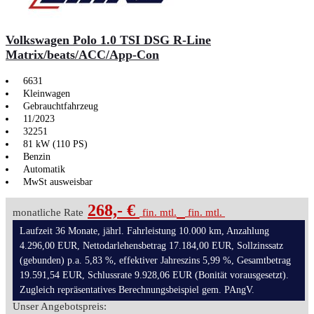
Volkswagen Polo 1.0 TSI DSG R-Line
Matrix/beats/ACC/App-Con
6631
Kleinwagen
Gebrauchtfahrzeug
11/2023
32251
81 kW (110 PS)
Benzin
Automatik
MwSt ausweisbar
268,- €
monatliche Rate
fin. mtl.
fin. mtl.
Laufzeit 36 Monate, jährl. Fahrleistung 10.000 km, Anzahlung
4.296,00 EUR, Nettodarlehensbetrag 17.184,00 EUR, Sollzinssatz
(gebunden) p.a. 5,83 %, effektiver Jahreszins 5,99 %, Gesamtbetrag
19.591,54 EUR, Schlussrate 9.928,06 EUR (Bonität vorausgesetzt).
Zugleich repräsentatives Berechnungsbeispiel gem. PAngV.
Unser Angebotspreis: