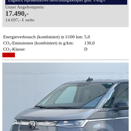
Zugleich repräsentatives Berechnungsbeispiel gem. PAngV.
Unser Angebotspreis:
17.490,-
14.697,- € netto
Energieverbrauch (kombiniert) in l/100 km:
5,0
CO₂-Emissionen (kombiniert) in g/km:
130,0
CO₂-Klasse:
D
Details