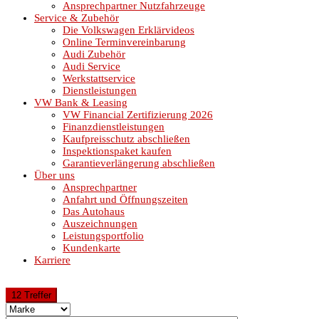
Ansprechpartner Nutzfahrzeuge
Service & Zubehör
Die Volkswagen Erklärvideos
Online Terminvereinbarung
Audi Zubehör
Audi Service
Werkstattservice
Dienstleistungen
VW Bank & Leasing
VW Financial Zertifizierung 2026
Finanzdienstleistungen
Kaufpreisschutz abschließen
Inspektionspaket kaufen
Garantieverlängerung abschließen
Über uns
Ansprechpartner
Anfahrt und Öffnungszeiten
Das Autohaus
Auszeichnungen
Leistungsportfolio
Kundenkarte
Karriere
12 Treffer