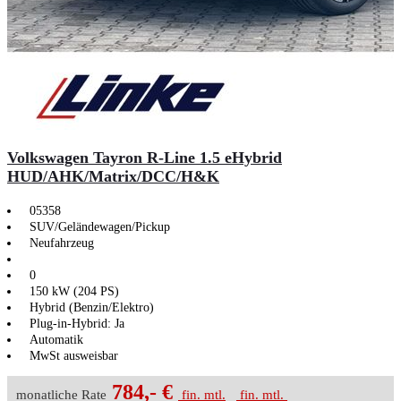
Volkswagen Tayron R-Line 1.5 eHybrid
HUD/AHK/Matrix/DCC/H&K
05358
SUV/Geländewagen/Pickup
Neufahrzeug
0
150 kW (204 PS)
Hybrid (Benzin/Elektro)
Plug-in-Hybrid: Ja
Automatik
MwSt ausweisbar
784,- €
monatliche Rate
fin. mtl.
fin. mtl.