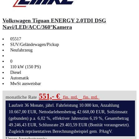
Volkswagen Tiguan ENERGY 2.0TDI DSG
Navi/LED/ACC/360°Kamera
05517
SUV/Geländewagen/Pickup
Neufahrzeug
0
110 kW (150 PS)
Diesel
Automatik
MwSt ausweisbar
551,- €
monatliche Rate
fin. mtl.
fin. mtl.
Laufzeit 36 Monate, jährl. Fahrleistung 10.000 km, Anzahlung
10.667,00 EUR, Nettodarlehensbetrag 42.668,00 EUR, Sollzinssatz
(gebunden) p.a. 6,02 %, effektiver Jahreszins 6,19 %, Gesamtbetrag
49.246,43 EUR, Schlussrate 29.403,59 EUR (Bonität vorausgesetzt).
Zugleich repräsentatives Berechnungsbeispiel gem. PAngV.
Unser Angebotspreis: