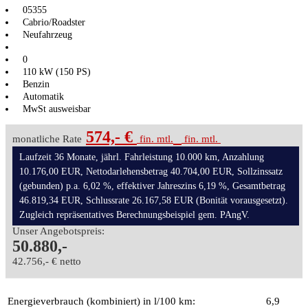
05355
Cabrio/Roadster
Neufahrzeug
0
110 kW (150 PS)
Benzin
Automatik
MwSt ausweisbar
574,- €
monatliche Rate
fin. mtl.
fin. mtl.
Laufzeit 36 Monate, jährl. Fahrleistung 10.000 km, Anzahlung
10.176,00 EUR, Nettodarlehensbetrag 40.704,00 EUR, Sollzinssatz
(gebunden) p.a. 6,02 %, effektiver Jahreszins 6,19 %, Gesamtbetrag
46.819,34 EUR, Schlussrate 26.167,58 EUR (Bonität vorausgesetzt).
Zugleich repräsentatives Berechnungsbeispiel gem. PAngV.
Unser Angebotspreis:
50.880,-
42.756,- € netto
Energieverbrauch (kombiniert) in l/100 km:
6,9