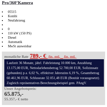
Pro/360°Kamera
05515
Kombi
Neufahrzeug
0
110 kW (150 PS)
Diesel
Automatik
MwSt ausweisbar
789,- €
monatliche Rate
fin. mtl.
fin. mtl.
Laufzeit 36 Monate, jährl. Fahrleistung 10.000 km, Anzahlung
13.175,00 EUR, Nettodarlehensbetrag 52.700,00 EUR, Sollzinssatz
(gebunden) p.a. 6,02 %, effektiver Jahreszins 6,19 %, Gesamtbetrag
60.461,96 EUR, Schlussrate 32.051,48 EUR (Bonität vorausgesetzt).
Zugleich repräsentatives Berechnungsbeispiel gem. PAngV.
Unser Angebotspreis:
65.875,-
55.357,- € netto