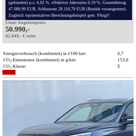
(gebunden) p.a. 6,02 %, effektiver Jahreszins 6,19 %, Gesamtbetrag
47.080,99 EUR, Schlussrate 28.110,79 EUR (Bonität vorausgesetzt).
Zugleich repräsentatives Berechnungsbeispiel gem. PAngV.
Unser Angebotspreis:
50.990,-
42.849,- € netto
Energieverbrauch (kombiniert) in l/100 km:
6,7
CO₂-Emissionen (kombiniert) in g/km:
153,0
CO₂-Klasse:
E
Details