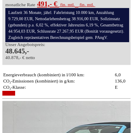
491,- €
monatliche Rate
fin. mtl.
fin. mtl.
Laufzeit 36 Monate, jährl. Fahrleistung 10.000 km, Anzahlung
9.729,00 EUR, Nettodarlehensbetrag 38.916,00 EUR, Sollzinssatz
(gebunden) p.a. 6,02 %, effektiver Jahreszins 6,19 %, Gesamtbetrag
44.954,03 EUR, Schlussrate 27.267,95 EUR (Bonität vorausgesetzt).
Zugleich repräsentatives Berechnungsbeispiel gem. PAngV.
Unser Angebotspreis:
48.645,-
40.878,- € netto
Energieverbrauch (kombiniert) in l/100 km:
6,0
CO₂-Emissionen (kombiniert) in g/km:
136,0
CO₂-Klasse:
E
Details