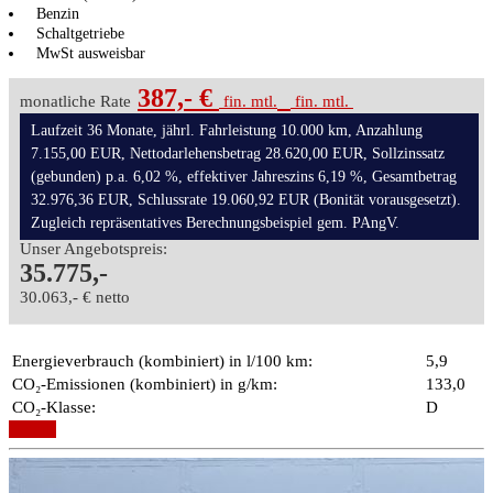
Benzin
Schaltgetriebe
MwSt ausweisbar
387,- €
monatliche Rate
fin. mtl.
fin. mtl.
Laufzeit 36 Monate, jährl. Fahrleistung 10.000 km, Anzahlung
7.155,00 EUR, Nettodarlehensbetrag 28.620,00 EUR, Sollzinssatz
(gebunden) p.a. 6,02 %, effektiver Jahreszins 6,19 %, Gesamtbetrag
32.976,36 EUR, Schlussrate 19.060,92 EUR (Bonität vorausgesetzt).
Zugleich repräsentatives Berechnungsbeispiel gem. PAngV.
Unser Angebotspreis:
35.775,-
30.063,- € netto
Energieverbrauch (kombiniert) in l/100 km:
5,9
CO₂-Emissionen (kombiniert) in g/km:
133,0
CO₂-Klasse:
D
Details