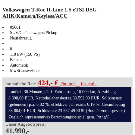
Volkswagen T-Roc R-Line 1.5 eTSI DSG
AHK/Kamera/Keyless/ACC
05661
SUV/Geländewagen/Pickup
Neufahrzeug
0
110 kW (150 PS)
Benzin
Automatik
MwSt ausweisbar
424,- €
monatliche Rate
fin. mtl.
fin. mtl.
Laufzeit 36 Monate, jährl. Fahrleistung 10.000 km, Anzahlung
8.398,00 EUR, Nettodarlehensbetrag 33.592,00 EUR, Sollzinssatz
(gebunden) p.a. 6,02 %, effektiver Jahreszins 6,19 %, Gesamtbetrag
38.804,01 EUR, Schlussrate 23.537,49 EUR (Bonität vorausgesetzt).
Zugleich repräsentatives Berechnungsbeispiel gem. PAngV.
Unser Angebotspreis:
41.990,-