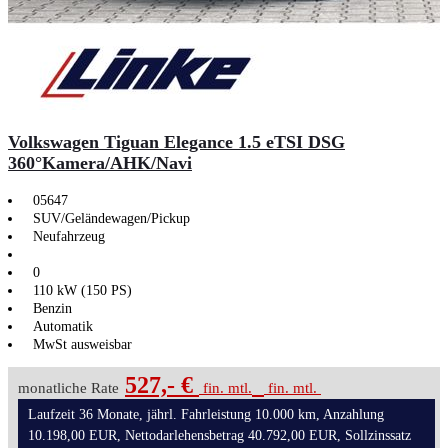
Volkswagen Tiguan Elegance 1.5 eTSI DSG
360°Kamera/AHK/Navi
05647
SUV/Geländewagen/Pickup
Neufahrzeug
0
110 kW (150 PS)
Benzin
Automatik
MwSt ausweisbar
527,- €
monatliche Rate
fin. mtl.
fin. mtl.
Laufzeit 36 Monate, jährl. Fahrleistung 10.000 km, Anzahlung
10.198,00 EUR, Nettodarlehensbetrag 40.792,00 EUR, Sollzinssatz