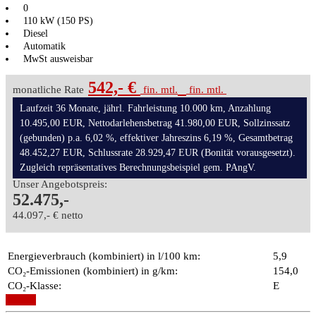
0
110 kW (150 PS)
Diesel
Automatik
MwSt ausweisbar
542,- €
monatliche Rate
fin. mtl.
fin. mtl.
Laufzeit 36 Monate, jährl. Fahrleistung 10.000 km, Anzahlung
10.495,00 EUR, Nettodarlehensbetrag 41.980,00 EUR, Sollzinssatz
(gebunden) p.a. 6,02 %, effektiver Jahreszins 6,19 %, Gesamtbetrag
48.452,27 EUR, Schlussrate 28.929,47 EUR (Bonität vorausgesetzt).
Zugleich repräsentatives Berechnungsbeispiel gem. PAngV.
Unser Angebotspreis:
52.475,-
44.097,- € netto
Energieverbrauch (kombiniert) in l/100 km:
5,9
CO₂-Emissionen (kombiniert) in g/km:
154,0
CO₂-Klasse:
E
Details