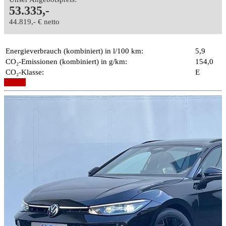
53.335,-
44.819,- € netto
Energieverbrauch (kombiniert) in l/100 km:
5,9
CO₂-Emissionen (kombiniert) in g/km:
154,0
CO₂-Klasse:
E
Details