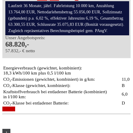
Laufzeit 36 Monate, jährl. Fahrleistung 10.000 km, Anzahlung
13.764,00 EUR, Nettodarlehensbetrag 55.056,00 EUR, Sollzinssatz
(gebunden) p.a. 6,02 %, effektiver Jahreszins 6,19 %, Gesamtbetrag
63.300,55 EUR, Schlussrate 35.075,83 EUR (Bonität vorausgesetzt).
Zugleich repräsentatives Berechnungsbeispiel gem. PAngV.
Unser Angebotspreis:
68.820,-
57.832,- € netto
Energieverbrauch (gewichtet, kombiniert):
18,3 kWh/100 km plus 0,5 l/100 km
CO₂-Emissionen (gewichtet, kombiniert) in g/km:
11,0
CO₂-Klasse (gewichtet, kombiniert):
B
Kraftstoffverbrauch bei entladener Batterie (kombiniert)
6,0
in l/100 km:
CO₂-Klasse bei entladener Batterie:
D
Details
1