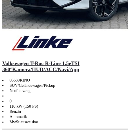
Volkswagen T-Roc R-Line 1.5eTSI
360°Kamera/HUD/ACC/Navi/App
05639KINO
SUV/Geländewagen/Pickup
Neufahrzeug
0
110 kW (150 PS)
Benzin
Automatik
MwSt ausweisbar