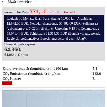
MwSt ausweisbar
771,- €
monatliche Rate
fin. mtl.
fin. mtl.
Laufzeit 36 Monate, jährl. Fahrleistung 10.000 km, Anzahlung
12.872,00 EUR, Nettodarlehensbetrag 51.488,00 EUR, Sollzinssatz
(gebunden) p.a. 6,02 %, effektiver Jahreszins 6,19 %, Gesamtbetrag
59.071,44 EUR, Schlussrate 31.314,36 EUR (Bonität vorausgesetzt).
Zugleich repräsentatives Berechnungsbeispiel gem. PAngV.
Unser Angebotspreis:
64.360,-
54.084,- € netto
Energieverbrauch (kombiniert) in l/100 km:
5,4
CO₂-Emissionen (kombiniert) in g/km:
142,0
CO₂-Klasse:
E
Details