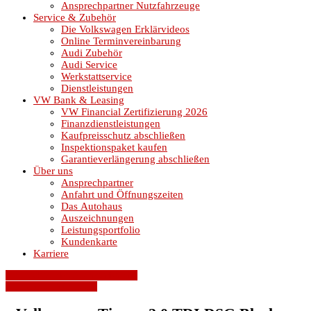
Ansprechpartner Nutzfahrzeuge
Service & Zubehör
Die Volkswagen Erklärvideos
Online Terminvereinbarung
Audi Zubehör
Audi Service
Werkstattservice
Dienstleistungen
VW Bank & Leasing
VW Financial Zertifizierung 2026
Finanzdienstleistungen
Kaufpreisschutz abschließen
Inspektionspaket kaufen
Garantieverlängerung abschließen
Über uns
Ansprechpartner
Anfahrt und Öffnungszeiten
Das Autohaus
Auszeichnungen
Leistungsportfolio
Kundenkarte
Karriere
» Zurück zu den Suchergebnissen
» Fahrzeug Detailsuche