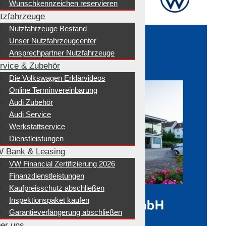
Wunschkennzeichen reservieren
tzfahrzeuge
Nutzfahrzeuge Bestand
Unser Nutzfahrzeugcenter
Ansprechpartner Nutzfahrzeuge
rvice & Zubehör
Die Volkswagen Erklärvideos
Online Terminvereinbarung
Audi Zubehör
Audi Service
Werkstattservice
Dienstleistungen
 Bank & Leasing
VW Financial Zertifizierung 2026
Finanzdienstleistungen
Kaufpreisschutz abschließen
Inspektionspaket kaufen
Garantieverlängerung abschließen
er uns