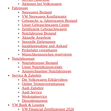
Aktionen bei Volkswagen
Fahrzeuge
Neuwagen Bestand
VW Neuwagen Konfigurator
Gebraucht- u. Jahreswagen Bestand
Unser Gebrauchtwagen Center
Zertifizierte Gebrauchtwagen
Nutzfahrzeug Bestand
Aktuelle Angebote
Spezielle Zielgruppen
Inzahlungnahme und Ankauf
Probefahrt vereinbaren
Wunschkennzeichen reservieren
Nutzfahrzeuge
Nutzfahrzeuge Bestand
Unser Nutzfahrzeugcenter
Ansprechpartner Nutzfahrzeuge
Service & Zubehör
Die Volkswagen Erklärvideos
Online Terminvereinbarung
Audi Zubehör
Audi Service
Werkstattservice
Dienstleistungen
VW Bank & Leasing
VW Financial Zertifizierung 2026