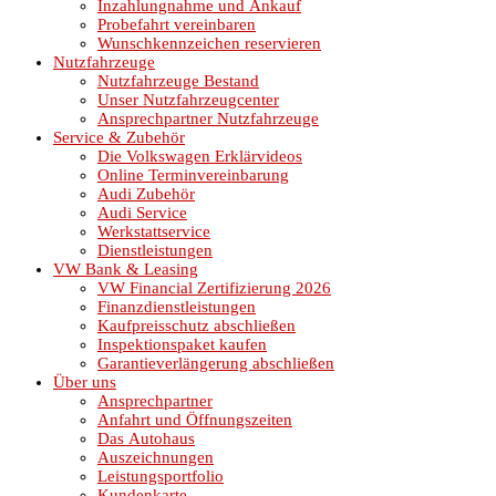
Inzahlungnahme und Ankauf
Probefahrt vereinbaren
Wunschkennzeichen reservieren
Nutzfahrzeuge
Nutzfahrzeuge Bestand
Unser Nutzfahrzeugcenter
Ansprechpartner Nutzfahrzeuge
Service & Zubehör
Die Volkswagen Erklärvideos
Online Terminvereinbarung
Audi Zubehör
Audi Service
Werkstattservice
Dienstleistungen
VW Bank & Leasing
VW Financial Zertifizierung 2026
Finanzdienstleistungen
Kaufpreisschutz abschließen
Inspektionspaket kaufen
Garantieverlängerung abschließen
Über uns
Ansprechpartner
Anfahrt und Öffnungszeiten
Das Autohaus
Auszeichnungen
Leistungsportfolio
Kundenkarte