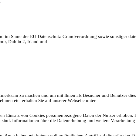
H
ind im Sinne der EU-Datenschutz-Grundverordnung sowie sonstiger dat
ur, Dublin 2, Irland und
aufmerksam zu machen und um mit Ihnen als Besucher und Benutzer diese
ehmen etc. erhalten Sie auf unserer Webseite unter
den Einsatz von Cookies personenbezogene Daten der Nutzer erhoben.
iert sind. Informationen über die Datenerhebung und weitere Verarbeitu
. Auch haben wir keinen vollumfänglichen Zugriff auf die erfassten Dat