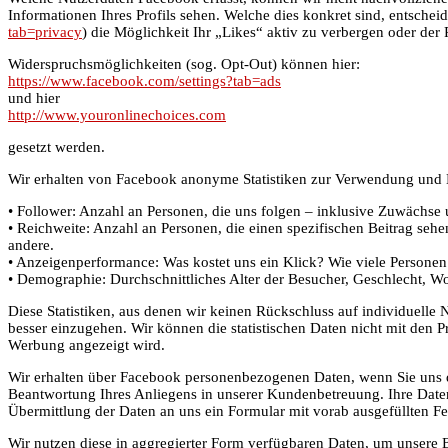
Informationen Ihres Profils sehen. Welche dies konkret sind, entschei
tab=privacy
) die Möglichkeit Ihr „Likes“ aktiv zu verbergen oder der 
Widerspruchsmöglichkeiten (sog. Opt-Out) können hier:
https://www.facebook.com/settings?tab=ads
und hier
http://www.youronlinechoices.com
gesetzt werden.
Wir erhalten von Facebook anonyme Statistiken zur Verwendung und Nu
• Follower: Anzahl an Personen, die uns folgen – inklusive Zuwächse
• Reichweite: Anzahl an Personen, die einen spezifischen Beitrag sehe
andere.
• Anzeigenperformance: Was kostet uns ein Klick? Wie viele Persone
• Demographie: Durchschnittliches Alter der Besucher, Geschlecht, W
Diese Statistiken, aus denen wir keinen Rückschluss auf individuelle
besser einzugehen. Wir können die statistischen Daten nicht mit den 
Werbung angezeigt wird.
Wir erhalten über Facebook personenbezogenen Daten, wenn Sie uns di
Beantwortung Ihres Anliegens in unserer Kundenbetreuung. Ihre Dat
Übermittlung der Daten an uns ein Formular mit vorab ausgefüllten Fe
Wir nutzen diese in aggregierter Form verfügbaren Daten, um unsere Be