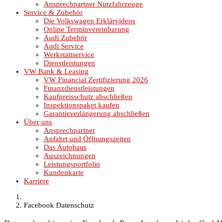
Ansprechpartner Nutzfahrzeuge
Service & Zubehör
Die Volkswagen Erklärvideos
Online Terminvereinbarung
Audi Zubehör
Audi Service
Werkstattservice
Dienstleistungen
VW Bank & Leasing
VW Financial Zertifizierung 2026
Finanzdienstleistungen
Kaufpreisschutz abschließen
Inspektionspaket kaufen
Garantieverlängerung abschließen
Über uns
Ansprechpartner
Anfahrt und Öffnungszeiten
Das Autohaus
Auszeichnungen
Leistungsportfolio
Kundenkarte
Karriere
Facebook Datenschutz