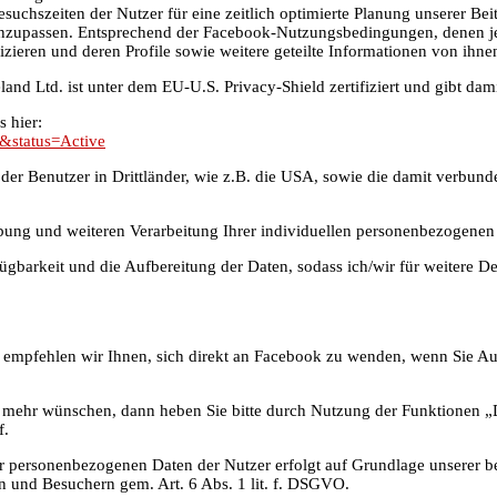
uchszeiten der Nutzer für eine zeitlich optimierte Planung unserer Be
n anzupassen. Entsprechend der Facebook-Nutzungsbedingungen, denen j
zieren und deren Profile sowie weitere geteilte Informationen von ihne
d Ltd. ist unter dem EU-U.S. Privacy-Shield zertifiziert und gibt dami
 hier:
&status=Active
er Benutzer in Drittländer, wie z.B. die USA, sowie die damit verbund
hebung und weiteren Verarbeitung Ihrer individuellen personenbezogen
gbarkeit und die Aufbereitung der Daten, sodass ich/wir für weitere De
, empfehlen wir Ihnen, sich direkt an Facebook zu wenden, wenn Sie A
 mehr wünschen, dann heben Sie bitte durch Nutzung der Funktionen „Di
f.
er personenbezogenen Daten der Nutzer erfolgt auf Grundlage unserer be
n und Besuchern gem. Art. 6 Abs. 1 lit. f. DSGVO.